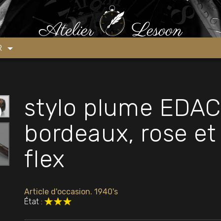
los plume flexible
»
stylo plume EDACOTO celluloïd bordeaux, rose 
ER
stylo plume EDAC
bordeaux, rose et 
flex
Article d'occasion. 1940's
État :