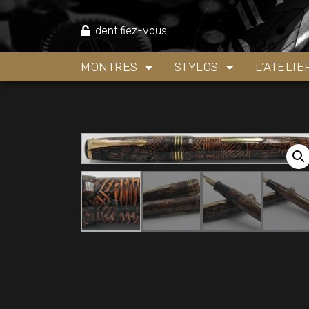
Accueil
»
Boutique
»
Stylos
»
Stylos plume
»
Sty
Identifiez-vous
MONTRES
STYLOS
L’ATELI