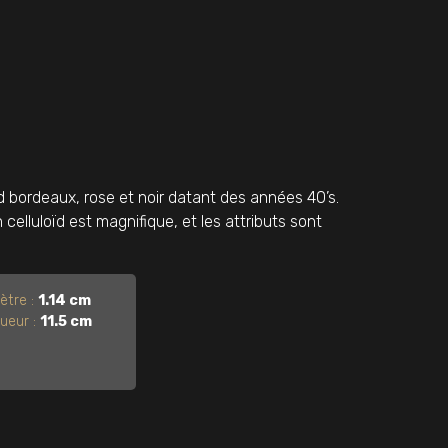
 bordeaux, rose et noir datant des années 40’s.
n celluloïd est magnifique, et les attributs sont
ètre :
1.14 cm
ueur :
11.5 cm