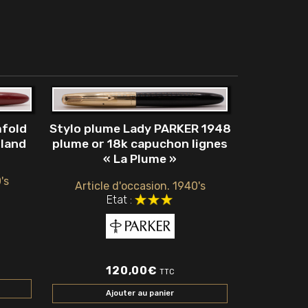
mfold
Stylo plume Lady PARKER 1948
gland
plume or 18k capuchon lignes
« La Plume »
's
Article d'occasion. 1940's
Etat :
120,00
€
TTC
Ajouter au panier