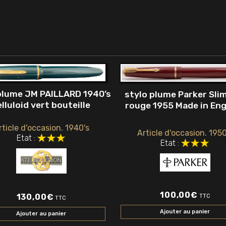
plume JM PAILLARD 1940’s
stylo plume Parker Sli
elluloid vert bouteille
rouge 1955 Made in En
rticle d'occasion. 1940's
Article d'occasion. 1950
Etat :
Etat :
100,00
€
130,00
€
TTC
TTC
Ajouter au panier
Ajouter au panier