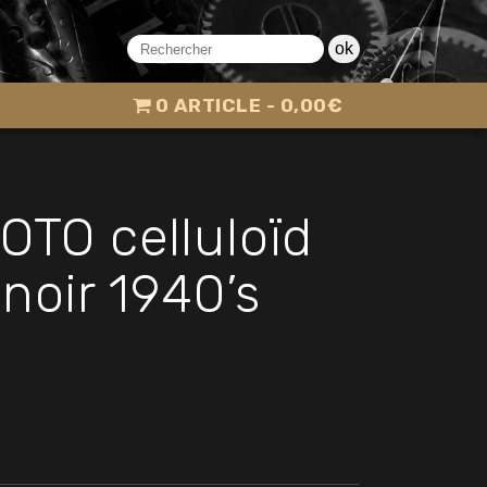
et noir 1940’s flex
ok
0 ARTICLE
0,00€
OTO celluloïd
noir 1940’s