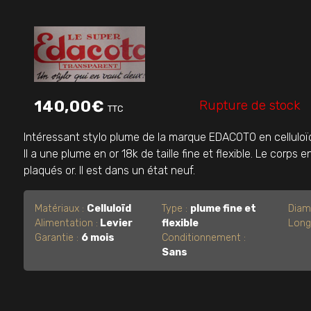
Rupture de stock
140,00
€
TTC
Intéressant stylo plume de la marque EDACOTO en celluloïd
Il a une plume en or 18k de taille fine et flexible. Le corps e
plaqués or. Il est dans un état neuf.
Matériaux :
Celluloïd
Type :
plume fine et
Diam
Alimentation :
Levier
flexible
Long
Garantie :
6 mois
Conditionnement :
Sans