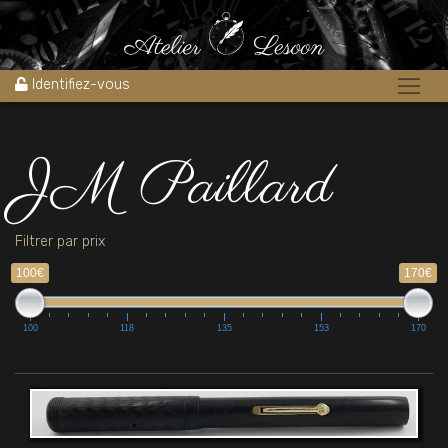
Accueil
»
JM Paillard
Identifiez-vous
JM Paillard
Filtrer par prix
100€
170€
100
118
135
153
170