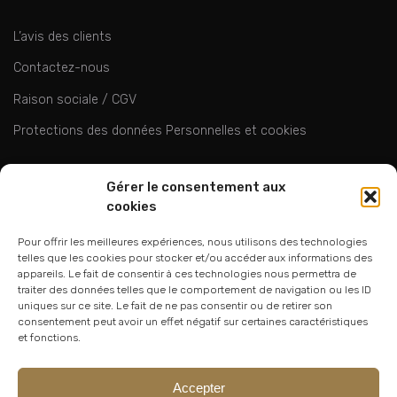
L’avis des clients
Contactez-nous
Raison sociale / CGV
Protections des données Personnelles et cookies
ok
Gérer le consentement aux
cookies
Pour offrir les meilleures expériences, nous utilisons des technologies
telles que les cookies pour stocker et/ou accéder aux informations des
appareils. Le fait de consentir à ces technologies nous permettra de
traiter des données telles que le comportement de navigation ou les ID
uniques sur ce site. Le fait de ne pas consentir ou de retirer son
06 24 94 44 05
consentement peut avoir un effet négatif sur certaines caractéristiques
et fonctions.
01 75 33 00 85
Accepter