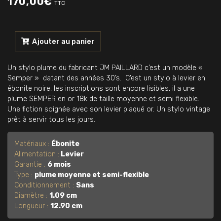
170,00
€
TTC
quantité
de
Ajouter au panier
Stylo
plume
Un stylo plume du fabricant JM PAILLARD c’est un modèle «
JM
Semper » datant des années 30’s. C’est un stylo à levier en
PAILLARD
ébonite noire, les inscriptions sont encore lisibles, il a une
« Semper »
plume SEMPER en or 18k de taille moyenne et semi flexible.
ébonite
Une fiction soignée avec son levier plaqué or. Un stylo vintage
noire
prêt à servir tous les jours.
1930's
Matériaux :
Ébonite
Alimentation :
Levier
Garantie :
6 mois
Type :
plume moyenne et semi-flexible
Conditionnement :
Sans
Diamètre :
1.09 cm
Longueur :
12.90 cm