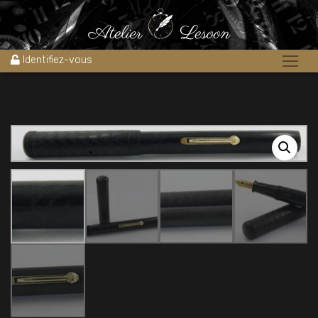
Accueil
»
Boutique
»
Stylos
»
Stylos plume
»
Stylo plume JM
PAILLARD « Semper » ébonite noire 1930’s
Identifiez-vous