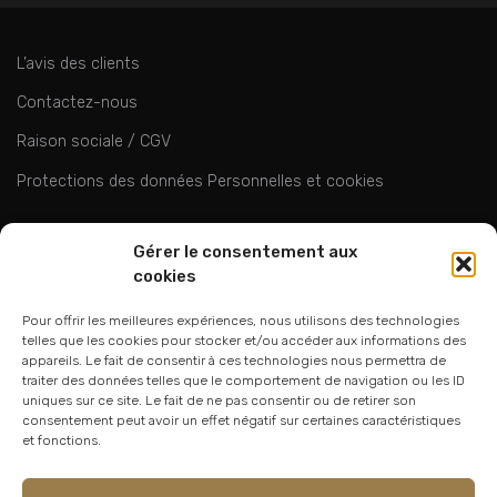
L’avis des clients
Contactez-nous
Raison sociale / CGV
Protections des données Personnelles et cookies
ok
Gérer le consentement aux
cookies
Pour offrir les meilleures expériences, nous utilisons des technologies
telles que les cookies pour stocker et/ou accéder aux informations des
appareils. Le fait de consentir à ces technologies nous permettra de
traiter des données telles que le comportement de navigation ou les ID
uniques sur ce site. Le fait de ne pas consentir ou de retirer son
06 24 94 44 05
consentement peut avoir un effet négatif sur certaines caractéristiques
et fonctions.
01 75 33 00 85