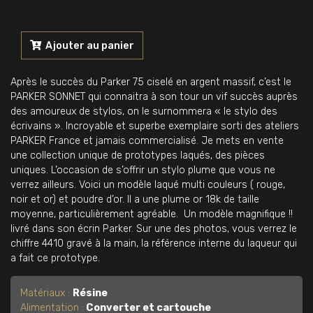
quantité
de
Ajouter au panier
Stylo
plume
Après le succès du Parker 75 ciselé en argent massif, c’est le
Prototype
PARKER SONNET qui connaitra à son tour un vif succès auprès
PARKER
des amoureux de stylos, on le surnommera « le stylo des
SONNET
écrivains ». Incroyable et superbe exemplaire sorti des ateliers
LAQUE
PARKER France et jamais commercialisé. Je mets en vente
Neuf
une collection unique de prototypes laqués, des pièces
1990's
uniques. L’occasion de s’offrir un stylo plume que vous ne
verrez ailleurs. Voici un modèle laqué multi couleurs ( rouge,
noir et or) et poudre d’or. Il a une plume or 18k de taille
moyenne, particulièrement agréable. Un modèle magnifique !!
livré dans son écrin Parker. Sur une des photos, vous verrez le
chiffre 4410 gravé à la main, la référence interne du laqueur qui
a fait ce prototype.
Matériaux :
Résine
Alimentation :
Converter et cartouche