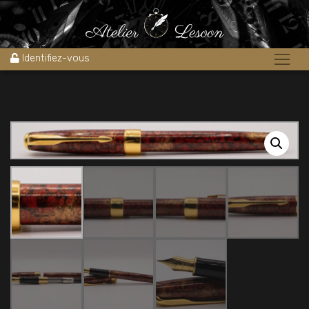
Accueil
»
Boutique
»
Stylos
»
Stylos plume
»
Stylo plume Prototype
PARKER SONNET LAQUE Neuf 1990’s
Identifiez-vous