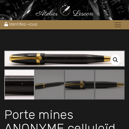
Accueil
»
Boutique
»
Stylos
»
Stylos porte-mine
»
Porte mines
ANONYME celluloïd 1930’s
Identifiez-vous
Porte mines
ANONYME celluloïd