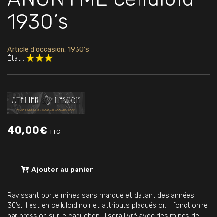
1930’s
Article d'occasion. 1930's
État :
40,00
€
TTC
quantité
de
Ajouter au panier
Porte
mines
Ravissant porte mines sans marque et datant des années
ANONYME
30’s, il est en celluloïd noir et attributs plaqués or. Il fonctionne
celluloïd
par pression sur le capuchon, il sera livré avec des mines de