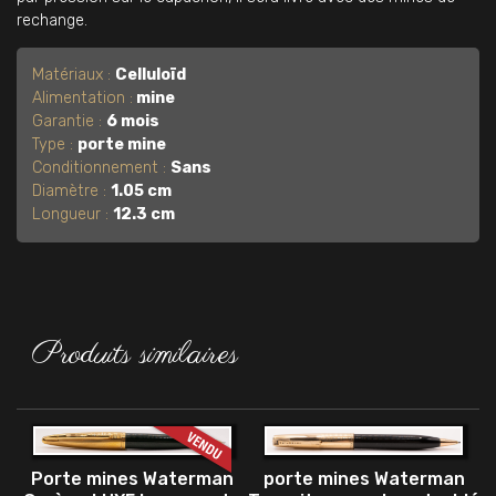
1930's
rechange.
Matériaux :
Celluloïd
Alimentation :
mine
Garantie :
6 mois
Type :
porte mine
Conditionnement :
Sans
Diamètre :
1.05 cm
Longueur :
12.3 cm
Produits similaires
Porte mines Waterman
porte mines Waterman