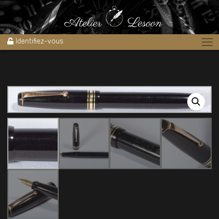
Accueil
»
Boutique
»
Stylos
»
Gros modèle de stylo plume INK WELL
« alimentation piston pulseur » 1940’s
Identifiez-vous