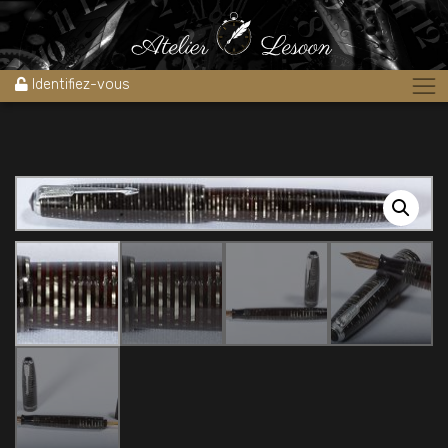
Accueil
»
Boutique
»
Stylos
»
Parker vacumatic Major grey pearl
USA 1940’s
Identifiez-vous