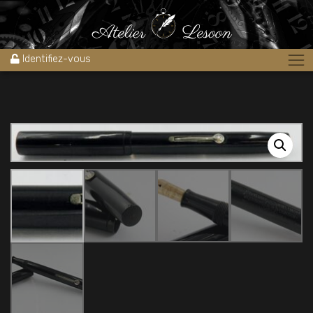
Accueil
»
Boutique
»
Stylos
»
Stylos plume
»
plume WATERMAN 54
ébonite noire lisse 1920’s plume Stub
Identifiez-vous