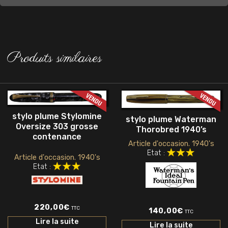
Produits similaires
stylo plume Stylomine
stylo plume Waterman
Oversize 303 grosse
Thorobred 1940’s
contenance
Article d'occasion. 1940's
Etat :
Article d'occasion. 1940's
Etat :
220,00
€
TTC
140,00
€
TTC
Lire la suite
Lire la suite