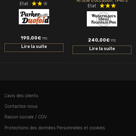
Article d'occasion. 1940's
Etat :
Etat :
190,00
€
TTC
240,00
€
TTC
Lire la suite
Lire la suite
L’avis des clients
Contactez-nous
Raison sociale / CGV
Protections des données Personnelles et cookies