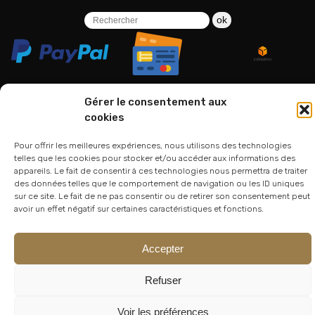
ok
Gérer le consentement aux
cookies
06 24 94 44 05
Pour offrir les meilleures expériences, nous utilisons des technologies
01 75 33 00 85
telles que les cookies pour stocker et/ou accéder aux informations des
appareils. Le fait de consentir à ces technologies nous permettra de traiter
des données telles que le comportement de navigation ou les ID uniques
sur ce site. Le fait de ne pas consentir ou de retirer son consentement peut
avoir un effet négatif sur certaines caractéristiques et fonctions.
Accepter
Refuser
© 2026
Atelier Lesoon
|
King Bee Std
Voir les préférences