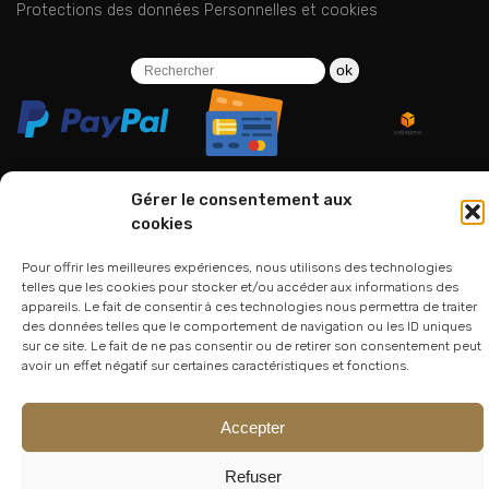
Protections des données Personnelles et cookies
ok
Gérer le consentement aux
cookies
06 24 94 44 05
Pour offrir les meilleures expériences, nous utilisons des technologies
01 75 33 00 85
telles que les cookies pour stocker et/ou accéder aux informations des
appareils. Le fait de consentir à ces technologies nous permettra de traiter
des données telles que le comportement de navigation ou les ID uniques
sur ce site. Le fait de ne pas consentir ou de retirer son consentement peut
avoir un effet négatif sur certaines caractéristiques et fonctions.
Accepter
© 2026
Atelier Lesoon
|
King Bee Std
Refuser