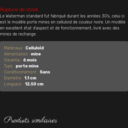
Rupture de stock
Le Waterman standard fut fabriqué durant les années 30’s, celui ci
est le modèle porte mines en celluloid de couleur noire. Un modèle
en excellent état d’aspect et de fonctionnement, livré avec des
mines de rechange.
Matériaux :
Celluloïd
Alimentation :
mine
Garantie :
6 mois
Type :
porte mine
Conditionnement :
Sans
Diamètre :
1.1 cm
Longueur :
12.50 cm
Produits similaires