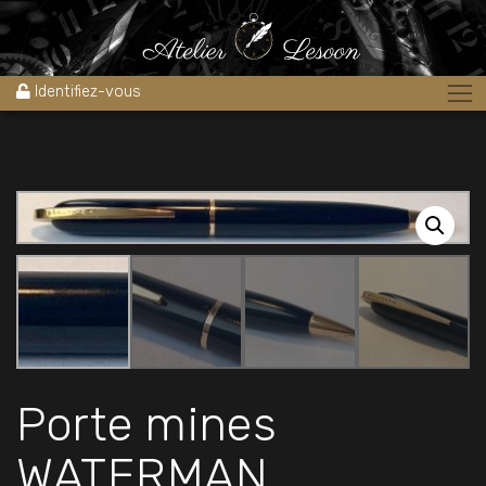
Accueil
»
Boutique
»
Stylos
»
Porte mines WATERMAN STANDARD
1930’S celluloïd noir
Identifiez-vous
Porte mines
WATERMAN