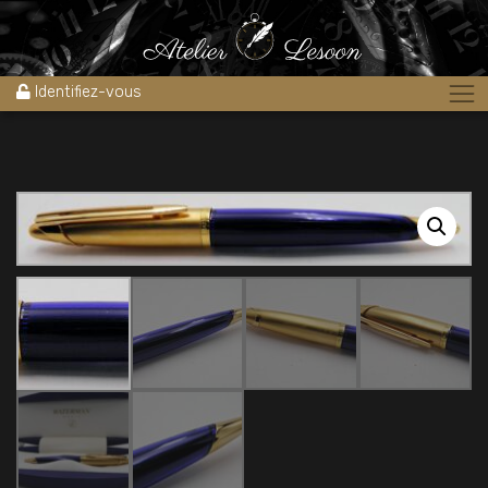
Accueil
»
Boutique
»
Archives des ventes stylos
»
Stylo bille
WATERMAN EDSON BLEU TRANSLUCIDE 2000’S
Identifiez-vous