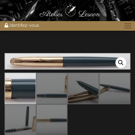
Accueil
»
Boutique
»
Stylos
»
Stylos plume
»
stylo PARKER 51
Midnight Blue AEROMETRIC 1950’s plume fine
Identifiez-vous