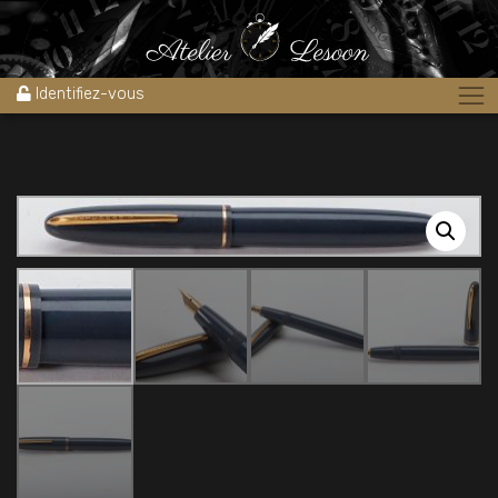
Accueil
»
Boutique
»
Stylos
»
Stylo plume Lady WATERMAN
Standard 1940’s cartouche de verre
Identifiez-vous