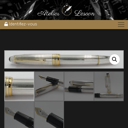
Accueil
»
Boutique
»
Stylos
»
Stylos plume
»
Stylo plume
MONTBLANC Meistertuck Solitaire 146 argent massif
Identifiez-vous