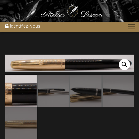
Accueil
»
Boutique
»
Stylos
»
Stylos plume
»
stylo plume PARKER 51
BLACK Aerometric 1950’s USA
Identifiez-vous