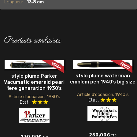
Longueur :
13.8 cm
Produits similaires
stylo plume waterman
stylo plume Parker
emblem pen 1940’s big size
Vacumatic emerald pearl
1ere generation 1930’s
Article d'occasion. 1940's
Article d'occasion. 1930's
Etat :
Etat :
250,00
€
TTC
230,00
€