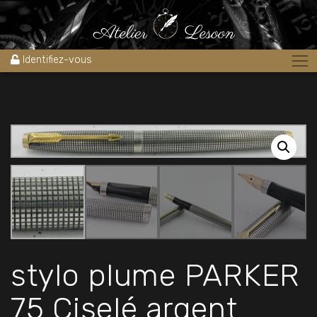
Accueil
»
Boutique
»
Stylos
»
Stylos plume
»
stylo plume PARKER 75
Ciselé argent massif 1970’s
Identifiez-vous
stylo plume PARKER
75 Ciselé argent