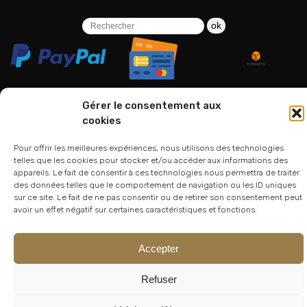
ok
Gérer le consentement aux
cookies
06 24 94 44 05
Pour offrir les meilleures expériences, nous utilisons des technologies
01 75 33 00 85
telles que les cookies pour stocker et/ou accéder aux informations des
appareils. Le fait de consentir à ces technologies nous permettra de traiter
des données telles que le comportement de navigation ou les ID uniques
sur ce site. Le fait de ne pas consentir ou de retirer son consentement peut
avoir un effet négatif sur certaines caractéristiques et fonctions.
Accepter
Refuser
© 2026
Atelier Lesoon
|
King Bee Std