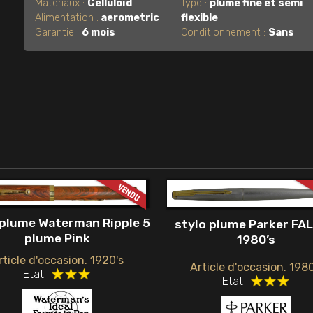
Matériaux :
Celluloïd
Type :
plume fine et semi
Alimentation :
aerometric
flexible
Garantie :
6 mois
Conditionnement :
Sans
 plume Waterman Ripple 5
stylo plume Parker FA
plume Pink
1980’s
rticle d'occasion. 1920's
Article d'occasion. 1980
Etat :
Etat :