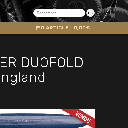
ok
0 ARTICLE
0,00€
RKER DUOFOLD
England