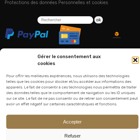
Protections des données Personnelles et cookies
ok
Gérer le consentement aux
cookies
06 24 94 44 05
Pour offrir les meilleures expériences, nous utilisons des technologies
01 75 33 00 85
telles que les cookies pour stocker et/ou accéder aux informations des
appareils. Le fait de consentir à ces technologies nous permettra de traiter
des données telles que le comportement de navigation ou les ID uniques
sur ce site. Le fait de ne pas consentir ou de retirer son consentement peut
avoir un effet négatif sur certaines caractéristiques et fonctions.
Accepter
© 2026
Atelier Lesoon
|
King Bee Std
Refuser