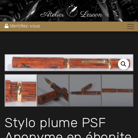
Accueil
»
Boutique
»
Stylos
»
Stylo plume PSF Anonyme en ébonite
mottled & or 18k 1930
Identifiez-vous
Stylo plume PSF
Anonyme en ébonite