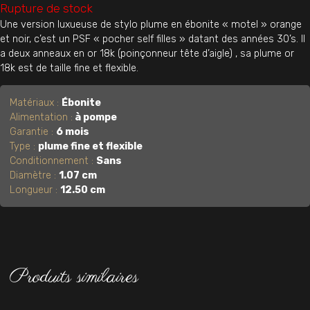
Rupture de stock
Une version luxueuse de stylo plume en ébonite « motel » orange
et noir, c’est un PSF « pocher self filles » datant des années 30’s. Il
a deux anneaux en or 18k (poinçonneur tête d’aigle) , sa plume or
18k est de taille fine et flexible.
Matériaux :
Ébonite
Alimentation :
à pompe
Garantie :
6 mois
Type :
plume fine et flexible
Conditionnement :
Sans
Diamètre :
1.07 cm
Longueur :
12.50 cm
Produits similaires