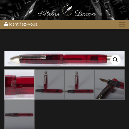
Accueil
»
Boutique
»
Stylos
»
Stylo plume Travel 1950’s celluloid
transparent demonstrator
Identifiez-vous