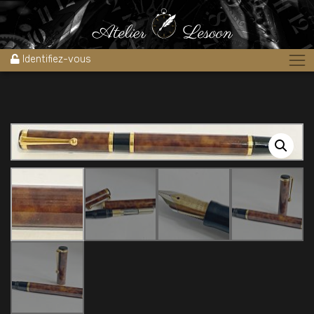
Accueil
»
Boutique
»
Stylos
»
Stylos plume
»
Stylo plume
WATERMAN WATERMINA 1970’s Quasi neuf !!
Identifiez-vous