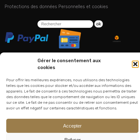
Protections des données Personnelles et cookies
ok
Gérer le consentement aux
cookies
06 24 94 44 05
Pour offrir les meilleures expériences, nous utilisons des technologies
01 75 33 00 85
telles que les cookies pour stocker et/ou accéder aux informations des
appareils. Le fait de consentir à ces technologies nous permettra de traiter
des données telles que le comportement de navigation ou les ID uniques
sur ce site. Le fait de ne pas consentir ou de retirer son consentement peut
avoir un effet négatif sur certaines caractéristiques et fonctions.
Accepter
© 2026
Atelier Lesoon
|
King Bee Std
Refuser