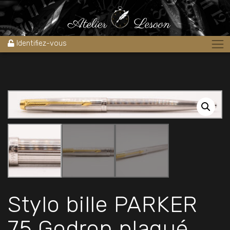
Accueil
»
Boutique
»
Archives des ventes stylos
»
Stylo bille
PARKER 75 Godron plaqué argent 1970’s Neuf
Identifiez-vous
Stylo bille PARKER
75 Godron plaqué