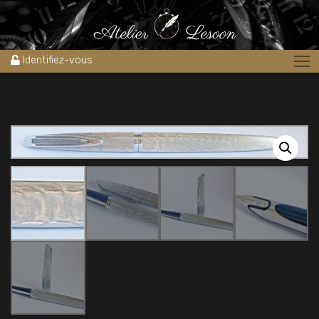
Accueil
»
Boutique
»
Stylos
»
Stylos plume
»
Magnifique stylo plume
WATERMAN CF Moiré 1970’s
Identifiez-vous