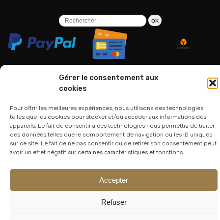
ok
Gérer le consentement aux
cookies
06 24 94 44 05
Pour offrir les meilleures expériences, nous utilisons des technologies
01 75 33 00 85
telles que les cookies pour stocker et/ou accéder aux informations des
appareils. Le fait de consentir à ces technologies nous permettra de traiter
des données telles que le comportement de navigation ou les ID uniques
sur ce site. Le fait de ne pas consentir ou de retirer son consentement peut
avoir un effet négatif sur certaines caractéristiques et fonctions.
Accepter
Refuser
© 2026
Atelier Lesoon
|
King Bee Std