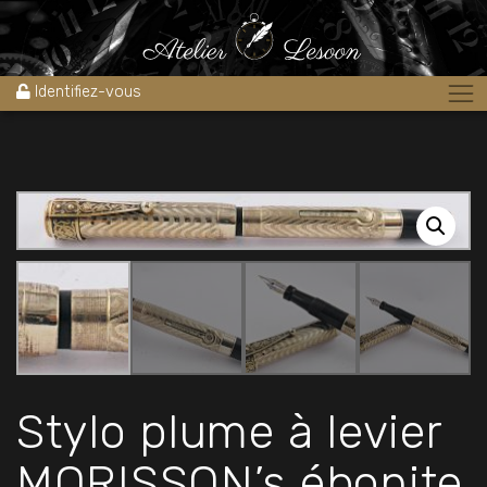
Accueil
»
Boutique
»
Stylos
»
Stylos plume
»
Stylos plume flexible
»
Stylo plume à levier MORISSON’s ébonite & plaqué or 1930’s
Identifiez-vous
Stylo plume à levier
MORISSON’s ébonite