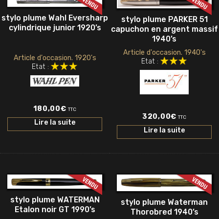
stylo plume Wahl Eversharp
stylo plume PARKER 51
cylindrique junior 1920’s
capuchon en argent massif
1940’s
Article d'occasion. 1940's
Article d'occasion. 1920's
Etat :
Etat :
180,00
€
TTC
320,00
€
TTC
Lire la suite
Lire la suite
stylo plume WATERMAN
stylo plume Waterman
Etalon noir GT 1990’s
Thorobred 1940’s